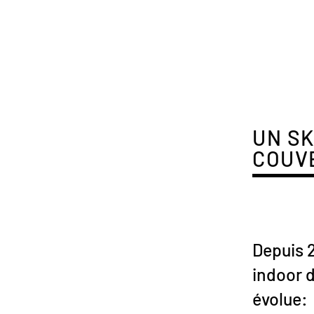
UN S
COUVE
Depuis 2
indoor 
évolue: