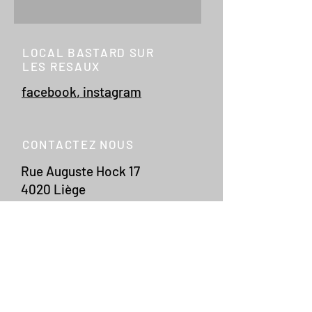
LOCAL BASTARD SUR
LES RESAUX
facebook
,
instagram
CONTACTEZ NOUS
Rue Auguste Hock 17
4020 Liège
+32 497 355 824
info@localbastard.be
CRELAN BE36 1030 21
80 6981
RPM LIEGE
808 129 665
TVA
0808 129 665