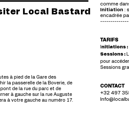
comme dans 
Initiation
:
siter Local Bastard
encadrée pa
--------------
TARIFS
I
nitiations :
Sessions :
L
pour accéder
Sessions gra
utes à pied de la Gare des
chir la passerelle de la Boverie, de
CONTACT
 pont de la rue du parc et de
+32 497 35
urner à gauche sur la rue Auguste
Info@localb
era à votre gauche au numéro 17.