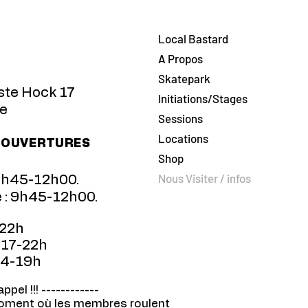
Local Bastard
A Propos
Skatepark
te Hock 17
Initiations/Stages
e
Sessions
Locations
'OUVERTURES
Shop
Nous Visiter / infos
9h45-12h00.
: 9h45-12h00.
-22h
 17
-22h
14-19h
rappel !!! ------------
oment où les membres roulent