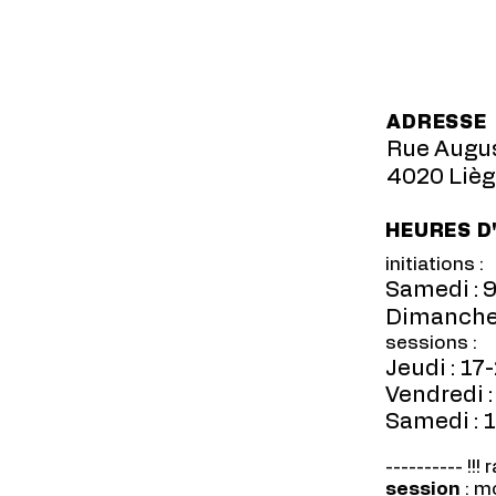
ADRESSE
Rue Augus
4020 Lièg
HEURES D
initiations :
Samedi : 
Dimanche 
sessions :
Jeudi : 17
Vendredi :
Samedi : 
---------- !!! 
session
: m