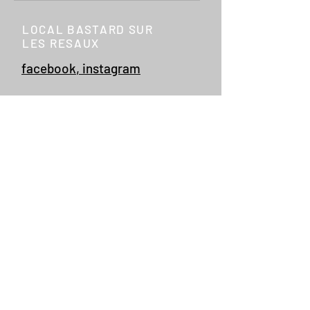
LOCAL BASTARD SUR
LES RESAUX
facebook
,
instagram
CONTACTEZ NOUS
Rue Auguste Hock 17
4020 Liège
+32 497 355 824
info@localbastard.be
CRELAN BE36 1030 21
80 6981
RPM LIEGE
808 129 665
TVA
0808 129 665