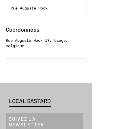
r
Rue Auguste Hock
m
i
n
é
Coordonnées
Rue Auguste Hock 17, Liège,
Belgique
LOCAL BASTARD
SUIVEZ LA
NEWSLETTER