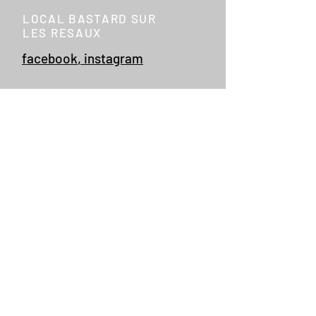
LOCAL BASTARD SUR
LES RESAUX
facebook
,
instagram
CONTACTEZ NOUS
Rue Auguste Hock 17
4020 Liège
+32 497 355 824
info@localbastard.be
CRELAN BE36 1030 21
80 6981
RPM LIEGE
808 129 665
TVA
0808 129 665