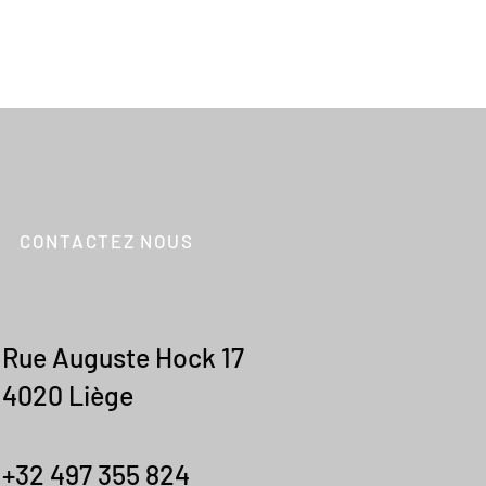
CONTACTEZ NOUS
Rue Auguste Hock 17
4020 Liège
+32 497 355 824