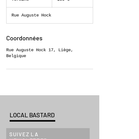
e
r
Rue Auguste Hock
m
i
n
é
Coordonnées
Rue Auguste Hock 17, Liège,
Belgique
LOCAL BASTARD
SUIVEZ LA