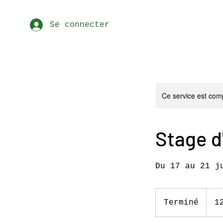
Se connecter
Ce service est comp
Stage d
Du 17 au 21 j
125
euros
Terminé
T
1
e