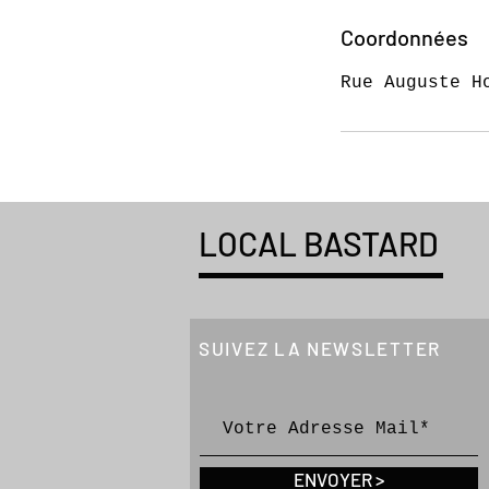
r
Coordonnées
m
i
Rue Auguste H
n
é
LOCAL BASTARD
SUIVEZ LA NEWSLETTER
ENVOYER >